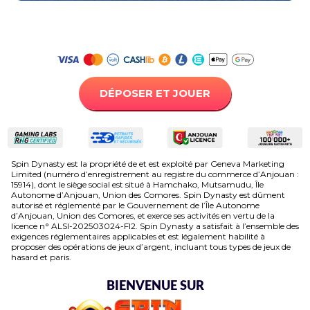
DÉPOSER ET JOUER
Spin Dynasty est la propriété de et est exploité par Geneva Marketing
Limited (numéro d’enregistrement au registre du commerce d’Anjouan :
15914), dont le siège social est situé à Hamchako, Mutsamudu, Île
Autonome d’Anjouan, Union des Comores. Spin Dynasty est dûment
autorisé et réglementé par le Gouvernement de l’Île Autonome
d’Anjouan, Union des Comores, et exerce ses activités en vertu de la
licence n° ALSI-202503024-FI2. Spin Dynasty a satisfait à l’ensemble des
exigences réglementaires applicables et est légalement habilité à
proposer des opérations de jeux d’argent, incluant tous types de jeux de
hasard et paris.
BIENVENUE SUR