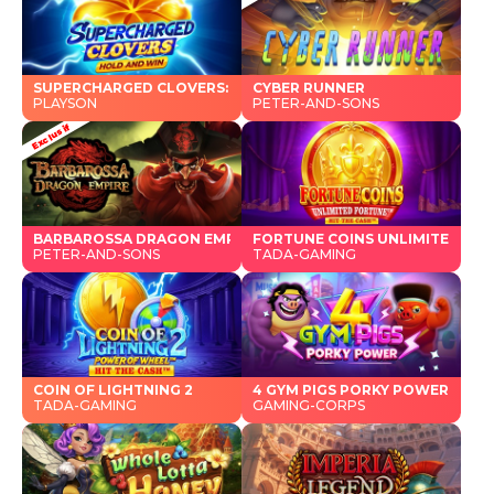
SUPERCHARGED CLOVERS: HOLD AND WIN
CYBER RUNNER
PLAYSON
PETER-AND-SONS
Exclusif
BARBAROSSA DRAGON EMPIRE
FORTUNE COINS UNLIMITED FO
PETER-AND-SONS
TADA-GAMING
COIN OF LIGHTNING 2
4 GYM PIGS PORKY POWER
TADA-GAMING
GAMING-CORPS