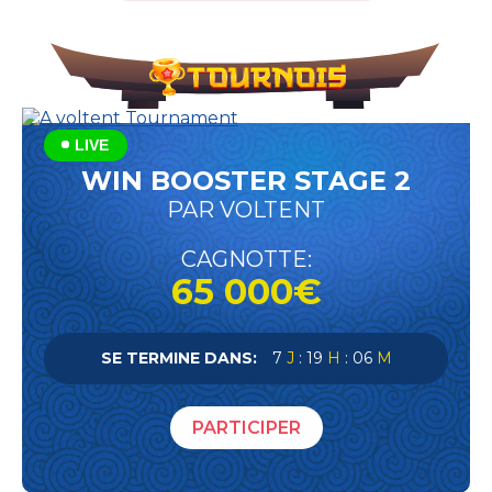
LIVE
WIN BOOSTER STAGE 2
PAR VOLTENT
CAGNOTTE:
65 000€
SE TERMINE DANS:
7
J
: 19
H
: 06
M
PARTICIPER