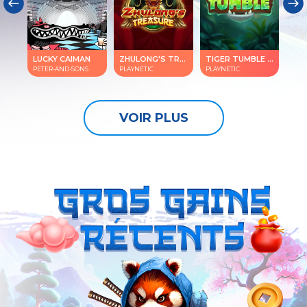
LUCKY CAIMAN
ZHULONG'S TREASURE 94
TIGER TUMBLE 94
PETER-AND-SONS
PLAYNETIC
PLAYNETIC
PLA
VOIR PLUS