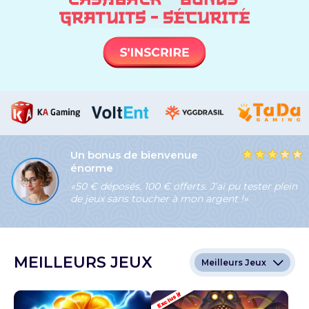
Un bonus de bienvenue
Jackpot surprise
Retraits fluides et rapides
Un choix de jeux
énorme
impressionnant
Petit dépôt, gros jackpot ! Mon plus gros gain,
Retrait simple, rapide et sans stress. Tout s’est
50 € déposés, 100 € offerts. J’ai pu tester plein
Machines, live, Plinko, tables… Il y a tout ce qu’il
fait en quelques clics !
je n’y crois toujours pas 🤑
faut pour ne jamais s’ennuyer !
de jeux sans toucher à mon argent !
MEILLEURS JEUX
Meilleurs Jeux
Exclusif