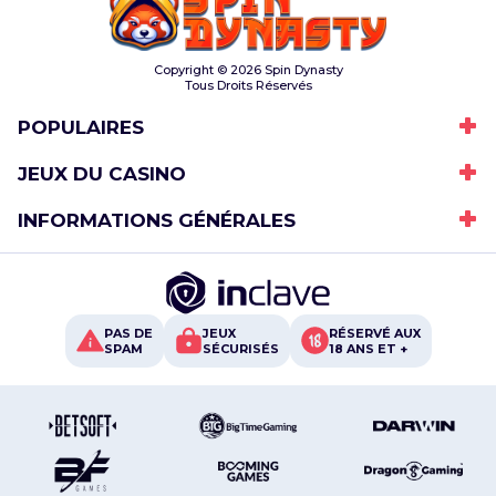
Copyright © 2026 Spin Dynasty
Tous Droits Réservés
POPULAIRES
JEUX DU CASINO
Promotions
Nous Contacter
Programme VIP
Moyens de Paiement
INFORMATIONS GÉNÉRALES
Jeux Populaires
Casino en Direct
Tournois
Cashback Dynastique
Machines à Sous
Jeux d'Arcade
La Roue à Tours Gratuits
Parrainage
Conditions Générales
Politique AML
Jeux de Table
Tous les Jeux
Politique de Confidentialité
Compte, Paiements et
Jeux Plinko
Bonus
Jeu Responsable
PAS DE
JEUX
RÉSERVÉ AUX
Jeu Équitable
SPAM
SÉCURISÉS
18 ANS ET +
Auto-exclusion
Politique KYC
Réclamations
FAQ