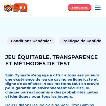
Conditions Générales
Politique de Confidenti
JEU ÉQUITABLE, TRANSPARENCE
ET MÉTHODES DE TEST
Spin Dynasty s'engage à offrir à tous ses joueurs
une expérience de jeu de casino en ligne juste et
digne de confiance. Nous mettons tout en œuvre
pour garantir un environnement sécurisé, où
chaque pari est soumis à des probabilités justes
et identiques pour tous les joueurs.
Nous utilisons les logiciels de Real Time Gaming