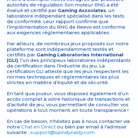
autorités de régulation. Son moteur RNG a été
évalué et certifié par
Gaming Associates
, un
laboratoire indépendant spécialisé dans les tests
de conformité. Leur rapport confirme que
l’implémentation du RNG de Reevo est conforme
aux exigences réglementaires applicables.
Par ailleurs, de nombreux jeux proposés sur notre
plateforme sont indépendamment testés et
certifiés par
Gaming Laboratories International
(GLI)
, l’un des principaux laboratoires indépendants
de certification dans l’industrie du jeu. La
certification GLI atteste que les jeux respectent les
normes techniques et réglementaires les plus
strictes en matière d’équité et de sécurité.
En tant que joueur, vous disposez également d’un
accès complet à votre historique de transactions et
d’activité de jeu, vous permettant de consulter vos
opérations à tout moment, en toute transparence !
En cas de besoin, n'hésitez pas à nous contacter via
notre
Chat en Direct
ou bien par email à l'adresse
suivante :
support@spindynasty.com