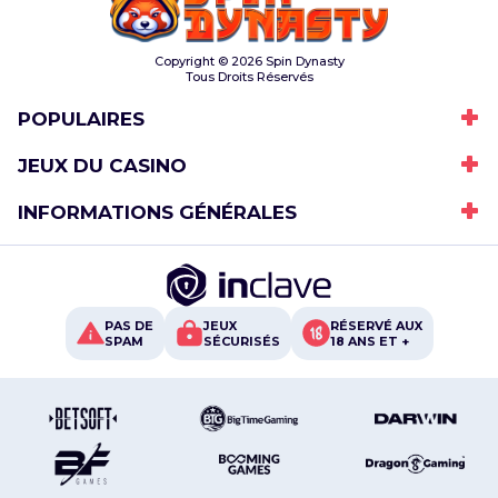
Copyright © 2026 Spin Dynasty
Tous Droits Réservés
POPULAIRES
JEUX DU CASINO
Promotions
Nous Contacter
Programme VIP
Moyens de Paiement
INFORMATIONS GÉNÉRALES
Jeux Populaires
Casino en Direct
Tournois
Cashback Dynastique
Machines à Sous
Jeux d'Arcade
La Roue à Tours Gratuits
Parrainage
Conditions Générales
Politique AML
Jeux de Table
Tous les Jeux
Politique de Confidentialité
Compte, Paiements et
Jeux Plinko
Bonus
Jeu Responsable
PAS DE
JEUX
RÉSERVÉ AUX
Jeu Équitable
SPAM
SÉCURISÉS
18 ANS ET +
Auto-exclusion
Politique KYC
Réclamations
FAQ