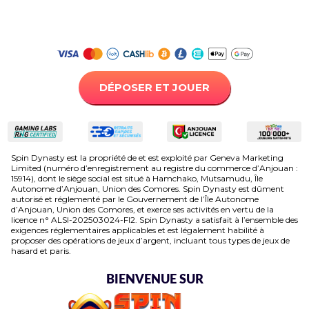
DÉPOSER ET JOUER
Spin Dynasty est la propriété de et est exploité par Geneva Marketing
Limited (numéro d’enregistrement au registre du commerce d’Anjouan :
15914), dont le siège social est situé à Hamchako, Mutsamudu, Île
Autonome d’Anjouan, Union des Comores. Spin Dynasty est dûment
autorisé et réglementé par le Gouvernement de l’Île Autonome
d’Anjouan, Union des Comores, et exerce ses activités en vertu de la
licence n° ALSI-202503024-FI2. Spin Dynasty a satisfait à l’ensemble des
exigences réglementaires applicables et est légalement habilité à
proposer des opérations de jeux d’argent, incluant tous types de jeux de
hasard et paris.
BIENVENUE SUR