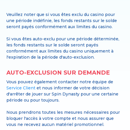
Veuillez noter que si vous êtes exclu du casino pour
une période indéfinie, les fonds restants sur le solde
seront payés conformément aux limites du casino.
Si vous êtes auto-exclu pour une période déterminée,
les fonds restants sur le solde seront payés
conformément aux limites du casino uniquement à
l'expiration de la période d'auto-exclusion.
AUTO-EXCLUSION SUR DEMANDE
Vous pouvez également contacter notre équipe de
Service Client
et nous informer de votre décision
d'arrêter de jouer sur Spin Dynasty pour une certaine
période ou pour toujours.
Nous prendrons toutes les mesures nécessaires pour
bloquer l'accès à votre compte et nous assurer que
vous ne recevez aucun matériel promotionnel.